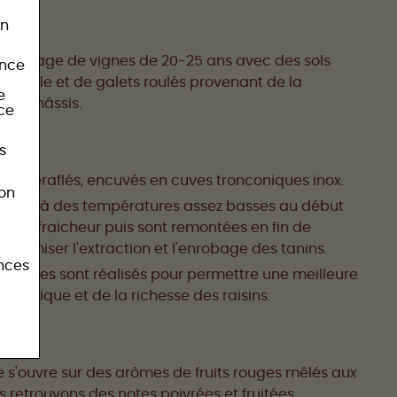
on
semblage de vignes de 20-25 ans avec des sols
ence
'argile et de galets roulés provenant de la
e
des Châssis.
ice
s
 cave éraflés, encuvés en cuves tronconiques inox.
bon
 jours à des températures assez basses au début
é et la fraicheur puis sont remontées en fin de
ptimiser l'extraction et l'enrobage des tanins.
ences
estages sont réalisés pour permettre une meilleure
 tannique et de la richesse des raisins.
N
se s'ouvre sur des arômes de fruits rouges mêlés aux
s retrouvons des notes poivrées et fruitées