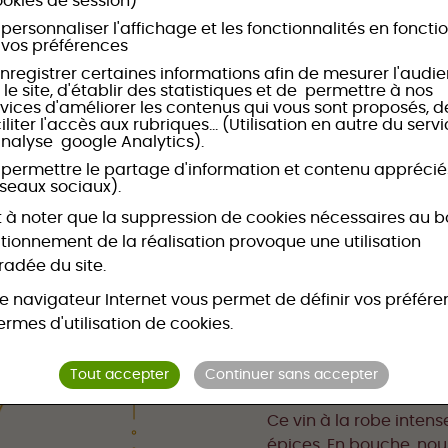
ookies de session)
personnaliser l'affichage et les fonctionnalités en foncti
TERROIR
 vos préférences
Cette cuvée est un as
nregistrer certaines informations afin de mesurer l'audi
 le site, d'établir des statistiques et de permettre à nos
chaleureux, mélanges d
rvices d'améliorer les contenus qui vous sont proposés, d
terrasse alluvionnaire 
iliter l'accès aux rubriques... (Utilisation en autre du serv
analyse google Analytics).
 permettre le partage d'information et contenu apprécié
VINIFICATION
éseaux sociaux).
Les raisins arrivent en
st à noter que la suppression de cookies nécessaires au 
La macération dure 30
tionnement de la réalisation provoque une utilisation
pour préserver le fruit
adée du site.
macération à 28° pour o
e navigateur Internet vous permet de définir vos préfér
Des remontages et dél
ermes d'utilisation de cookies.
expression du potentiel
Tout accepter
Continuer sans accepter
NOTES DE DEGUSTATIO
Ce vin à la robe inten
épices. En bouche, nou