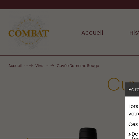
Accueil
His
Accueil
Vins
Cuvée Domaine Rouge
Cuv
Par
Lors
votr
Ces 
De