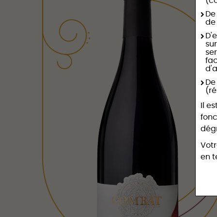
(c
De 
de
D'e
sur
se
fac
d'
De
(r
Il e
fonc
dégr
Votr
en t