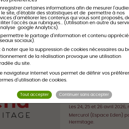
 vos préférences
nregistrer certaines informations afin de mesurer l'audi
 le site, d'établir des statistiques et de permettre à nos
rvices d'améliorer les contenus qui vous sont proposés, d
iliter l'accès aux rubriques... (Utilisation en autre du serv
analyse google Analytics).
 permettre le partage d'information et contenu apprécié
éseaux sociaux).
st à noter que la suppression de cookies nécessaires au 
tionnement de la réalisation provoque une utilisation
adée du site.
e navigateur Internet vous permet de définir vos préfér
ermes d'utilisation de cookies.
Tout accepter
Continuer sans accepter
Les 24, 25 et 26 avril 202
Mercurol (Espace Eden) p
Hermitage.