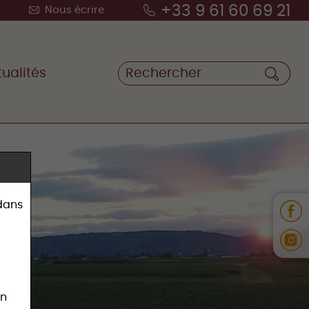
+33 9 61 60 69 21
Nous écrire
ualités
 dans
on