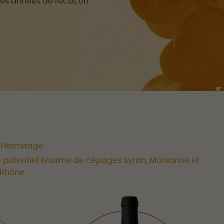
ues années de recul, on
-Hermitage.
le potentiel énorme de cépages Syrah, Marsanne et
 Rhône.