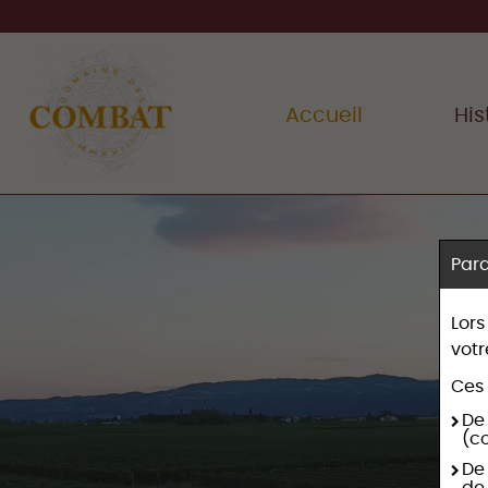
Accueil
His
Par
Lors
votr
Ces 
De
(c
De 