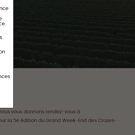
ence
e
ice
s
bon
ences
6, nous vous donnons rendez-vous à
our la 5e édition du Grand Week-End des Crozes-