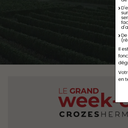
de
D'e
sur
se
fac
d'
De
(r
Il e
fonc
dégr
Votr
en t