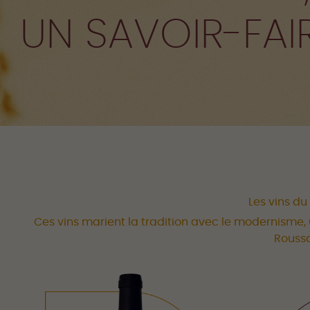
UN SAVOIR-FAI
Les vins d
Ces vins marient la tradition avec le modernisme
Roussa